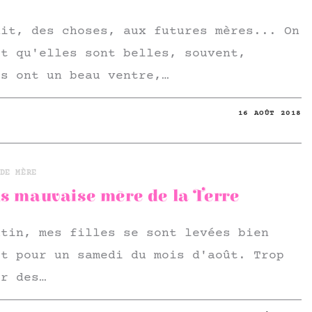
dit, des choses, aux futures mères... On
it qu'elles sont belles, souvent,
es ont un beau ventre,…
16 AOÛT 2018
DE MÈRE
s mauvaise mère de la Terre
atin, mes filles se sont levées bien
ôt pour un samedi du mois d'août. Trop
ur des…