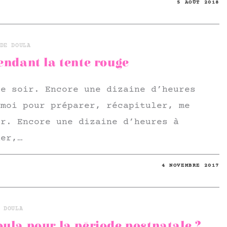
5 AOÛT 2018
DE DOULA
endant la tente rouge
ce soir. Encore une dizaine d’heures
 moi pour préparer, récapituler, me
er. Encore une dizaine d’heures à
ner,…
4 NOVEMBRE 2017
 DOULA
ula pour la période postnatale ?