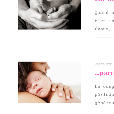
Quand 
bien i
(vous,
VRAIE VIE 
…parce
Le con
périod
génére