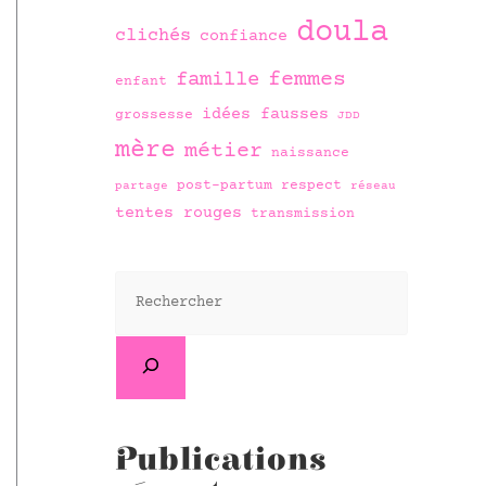
doula
clichés
confiance
famille
femmes
enfant
idées fausses
grossesse
JDD
mère
métier
naissance
post-partum
respect
partage
réseau
tentes rouges
transmission
Publications