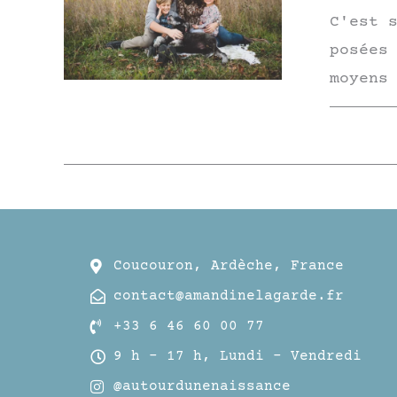
C'est 
posées
moyens
Coucouron, Ardèche, France
contact@amandinelagarde.fr
+33 6 46 60 00 77
9 h – 17 h, Lundi – Vendredi
@autourdunenaissance