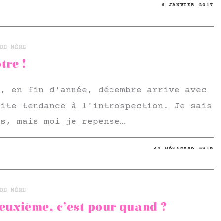
6 JANVIER 2017
DE MÈRE
tre !
t, en fin d'année, décembre arrive avec
tite tendance à l'introspection. Je sais
us, mais moi je repense…
24 DÉCEMBRE 2016
DE MÈRE
deuxième, c’est pour quand ?