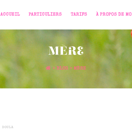
ACCUEIL
PARTICULIERS
TARIFS
À PROPOS DE MO
MÈRE
>
BLOG
>
MÈRE
 DOULA