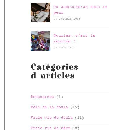
Tu accoucheras dans la
peur
22 OCTOBRE 2019
Souriez, c’est la
rentrée !
26 AOÛT 2019
Catégories
d'articles
Ressources
(1)
Rôle de la doula
(15)
Vraie vie de doula
(11)
Vraie vie de mère
(8)