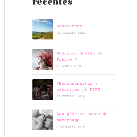
récentes
Ressources
24 JUILLET 2022
Pourquoi Doulas de
France ?
16 AVRIL 2020
#Monpostpartum :
cicatrice et ESPT
25 FÉVRIER 2020
Les p’tites cases du
maternage
7 NOVEMBRE 2019