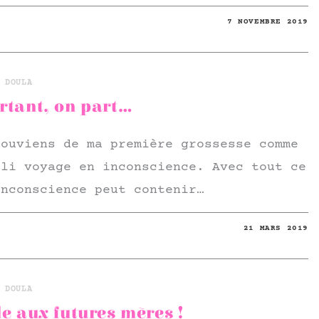
7 NOVEMBRE 2019
 DOULA
rtant, on part…
souviens de ma première grossesse comme
oli voyage en inconscience. Avec tout ce
inconscience peut contenir…
21 MARS 2019
 DOULA
le aux futures mères !