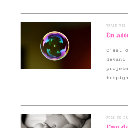
VRAIE VIE 
En att
C’est 
devant
projet
trépig
RÔLE DE LA
Une do