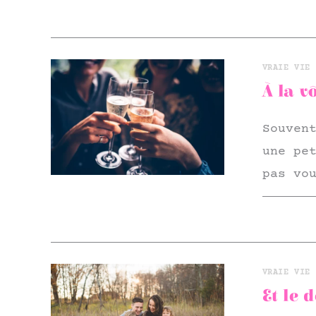
VRAIE VIE 
À la vô
Souven
une pe
pas vo
VRAIE VIE 
Et le 