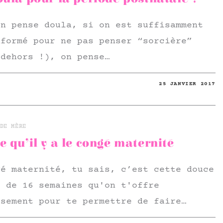
on pense doula, si on est suffisamment
nformé pour ne pas penser “sorcière”
 dehors !), on pense…
25 JANVIER 2017
DE MÈRE
 qu’il y a le congé maternité
gé maternité, tu sais, c’est cette douce
e de 16 semaines qu'on t'offre
usement pour te permettre de faire…