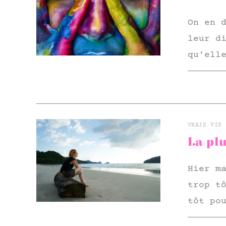
On en 
leur d
qu'ell
VRAIE VIE 
La plu
Hier m
trop t
tôt po