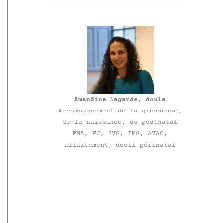
Amandine Lagarde, doula
Accompagnement de la grossesse,
de la naissance, du postnatal
PMA, FC, IVG, IMG, AVAC,
allaitement, deuil périnatal