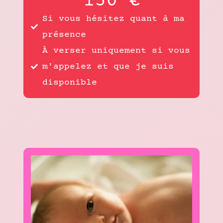
150 €
Si vous hésitez quant à ma
présence
À verser uniquement si vous
m'appelez et que je suis
disponible