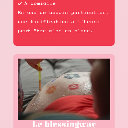
À domicile
En cas de besoin particulier,
une tarification à l’heure
peut être mise en place.
Le blessingway