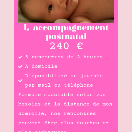
L'accompagnement
postnatal
240 €
5 rencontres de 2 heures
À domicile
Disponibilité en journée
par mail ou téléphone
Formule modulable selon vos
besoins et la distance de mon
domicile, nos rencontres
peuvent être plus courtes et