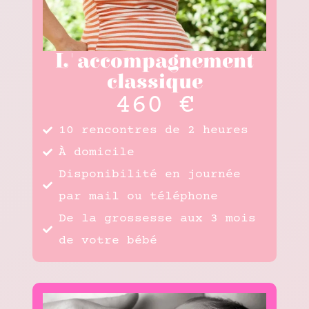
L'accompagnement
classique
460 €
10 rencontres de 2 heures
À domicile
Disponibilité en journée
par mail ou téléphone
De la grossesse aux 3 mois
de votre bébé