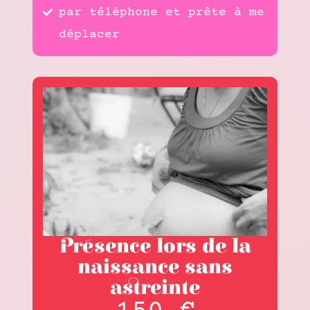
par téléphone et prête à me
déplacer
Présence lors de la
naissance sans
astreinte