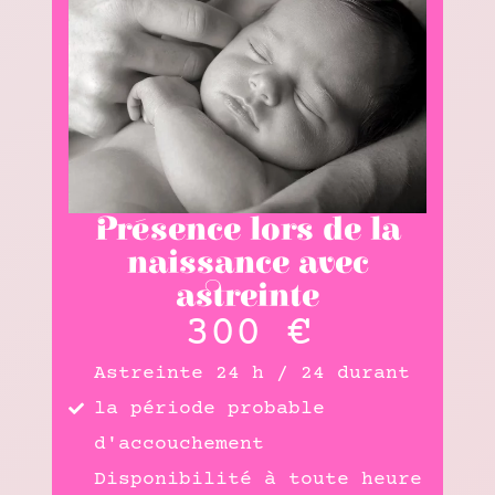
Présence lors de la
naissance avec
astreinte
300 €
Astreinte 24 h / 24 durant
la période probable
d'accouchement
Disponibilité à toute heure