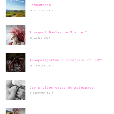
Ressources
24 JUILLET 2022
Pourquoi Doulas de France ?
16 AVRIL 2020
#Monpostpartum : cicatrice et ESPT
25 FÉVRIER 2020
Les p’tites cases du maternage
7 NOVEMBRE 2019