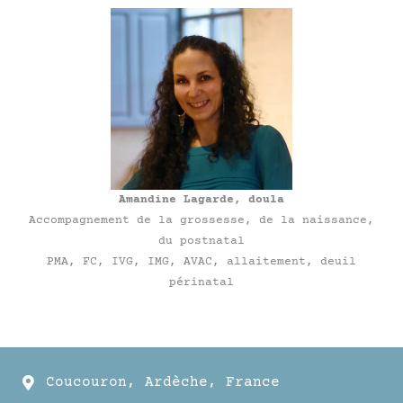
Amandine Lagarde, doula
Accompagnement de la grossesse, de la naissance,
du postnatal
PMA, FC, IVG, IMG, AVAC, allaitement, deuil
périnatal
Coucouron, Ardèche, France