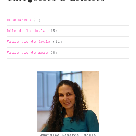
Ressources
(1)
Rôle de la doula
(15)
Vraie vie de doula
(11)
Vraie vie de mère
(8)
Amandine Lagarde, doula