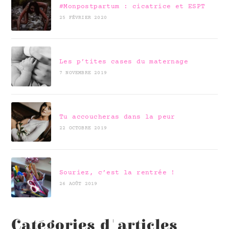
#Monpostpartum : cicatrice et ESPT
25 FÉVRIER 2020
Les p’tites cases du maternage
7 NOVEMBRE 2019
Tu accoucheras dans la peur
22 OCTOBRE 2019
Souriez, c’est la rentrée !
26 AOÛT 2019
Catégories d'articles