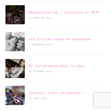
#Monpostpartum : cicatrice et ESPT
25 FÉVRIER 2020
Les p’tites cases du maternage
7 NOVEMBRE 2019
Tu accoucheras dans la peur
22 OCTOBRE 2019
Souriez, c’est la rentrée !
26 AOÛT 2019