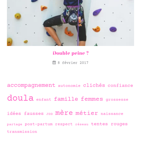
Double peine ?
8 février 2017
accompagnement
clichés
confiance
autonomie
doula
famille
femmes
enfant
grossesse
mère
métier
idées fausses
naissance
JDD
tentes rouges
post-partum
respect
partage
réseau
transmission