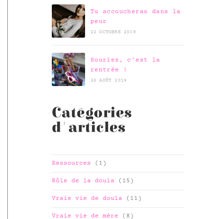
Tu accoucheras dans la
peur
22 OCTOBRE 2019
Souriez, c’est la
rentrée !
26 AOÛT 2019
Catégories
d'articles
Ressources
(1)
Rôle de la doula
(15)
Vraie vie de doula
(11)
Vraie vie de mère
(8)