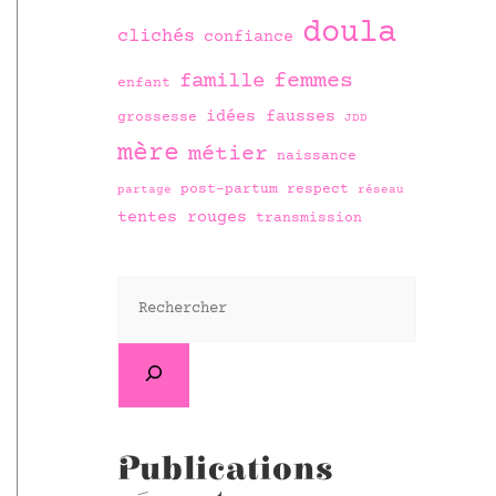
doula
clichés
confiance
famille
femmes
enfant
idées fausses
grossesse
JDD
mère
métier
naissance
post-partum
respect
partage
réseau
tentes rouges
transmission
Publications