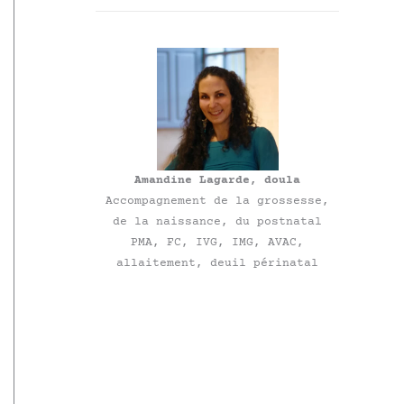
Amandine Lagarde, doula
Accompagnement de la grossesse,
de la naissance, du postnatal
PMA, FC, IVG, IMG, AVAC,
allaitement, deuil périnatal