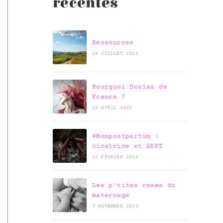
récentes
Ressources
24 JUILLET 2022
Pourquoi Doulas de
France ?
16 AVRIL 2020
#Monpostpartum :
cicatrice et ESPT
25 FÉVRIER 2020
Les p’tites cases du
maternage
7 NOVEMBRE 2019