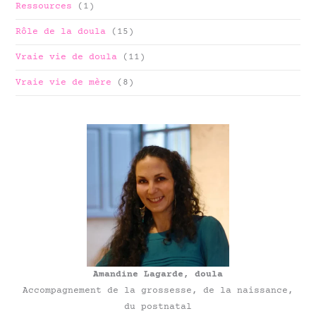
Ressources
(1)
Rôle de la doula
(15)
Vraie vie de doula
(11)
Vraie vie de mère
(8)
Amandine Lagarde, doula
Accompagnement de la grossesse, de la naissance,
du postnatal